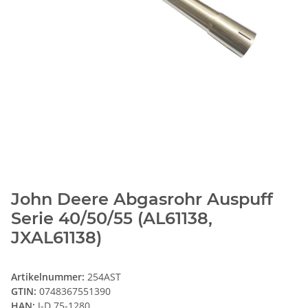
John Deere Abgasrohr Auspuff
Serie 40/50/55 (AL61138,
JXAL61138)
Artikelnummer:
254AST
GTIN:
0748367551390
HAN:
J-D 75-1280