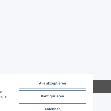
Alle akzeptieren
Powered by
JTL-Shop
ie
Konfigurieren
d in
Ablehnen