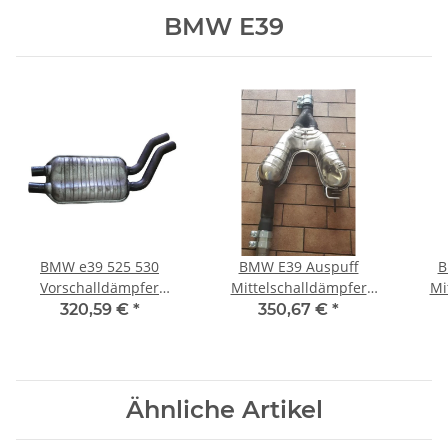
BMW E39
BMW e39 525 530
BMW E39 Auspuff
B
Vorschalldämpfer
Mittelschalldämpfer
Mi
Attrappe bypass
modifiziert verroht R6 (6
M
320,59 €
*
350,67 €
*
Sportauspuff
Zylinder)
Ähnliche Artikel