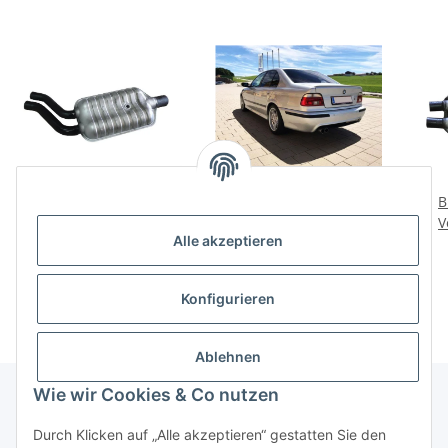
BMW e39 525 530
BMW E39
B
Vorschalldämpfer
Auspufblenden
V
Alle akzeptieren
Attrappe bypass
Endstücke Blenden
320,59 €
*
84,64 €
*
Sportauspuff
Sportauspuff
Konfigurieren
Ablehnen
Wie wir Cookies & Co nutzen
Durch Klicken auf „Alle akzeptieren“ gestatten Sie den
Informationen